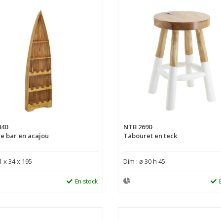
440
NTB 2690
e bar en acajou
Tabouret en teck
1 x 34 x 195
Dim : ø 30 h 45
En stock