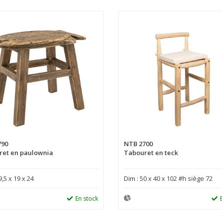
790
NTB 2700
ret en paulownia
Tabouret en teck
9,5 x 19 x 24
Dim : 50 x 40 x 102 #h siège 72
En stock