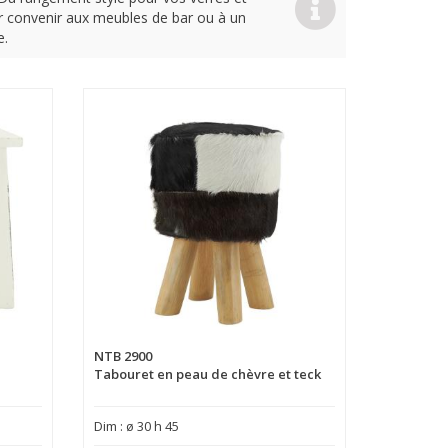
our convenir aux meubles de bar ou à un
e.
NTB 2900
Tabouret en peau de chèvre et teck
Dim : ø 30 h 45