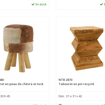
En stock
880
NTB 2870
et en peau de chèvre et teck
Tabouret en pin recyclé
 30 h 45
Dim : 31 x 31 x 42