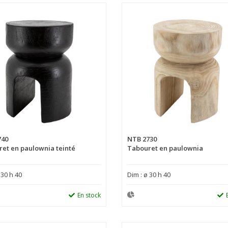
740
NTB 2730
et en paulownia teinté
Tabouret en paulownia
 30 h 40
Dim : ø 30 h 40
En stock