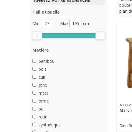
AFFINEZ VOTRE RECHERCHE
boutei
plan d
Taille usuelle
Min
Max
cm
Matière
bambou
bois
cuir
jonc
métal
orme
NTB 2
pu
Marche
rotin
synthétique
Dim : 3