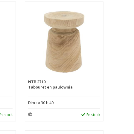
NTB 2710
Tabouret en paulownia
Dim : ø 30 h 40
En stock
En stock