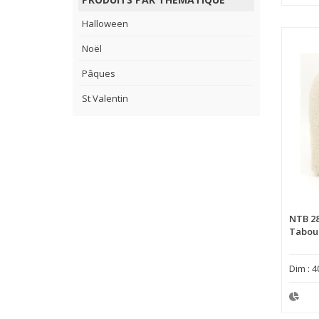
Halloween
Noël
Pâques
St Valentin
NTB 2
Tabour
Dim : 4