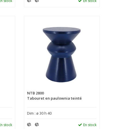
En stock
En stock
NTB 2800
Tabouret en paulownia teinté
Dim : ø 30 h 40
En stock
En stock