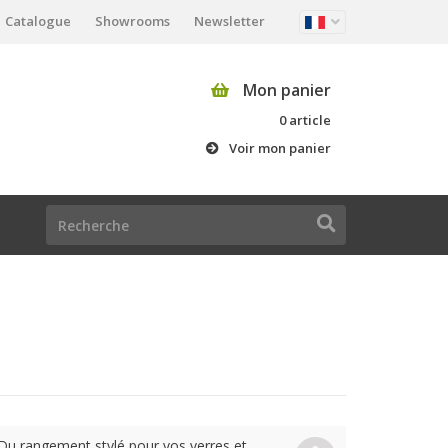
Catalogue
Showrooms
Newsletter
Mon panier
0 article
Voir mon panier
Du rangement stylé pour vos verres et