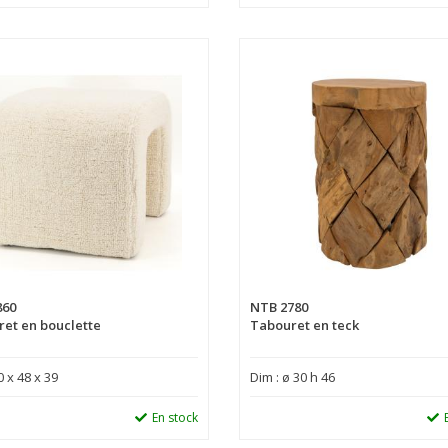
860
NTB 2780
et en bouclette
Tabouret en teck
0 x 48 x 39
Dim : ø 30 h 46
En stock