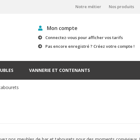
Notre métier
Nos produits
Mon compte
Connectez-vous pour afficher vos tarifs
Pas encore enregistré ? Créez votre compte !
UBLES
VANNERIE ET CONTENANTS
tabourets
vez nos meubles de bar et tabourets pour des moments conviviaux. 