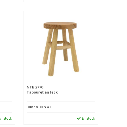
NTB 2770
Tabouret en teck
Dim : ø 30 h 43
En stock
En stock