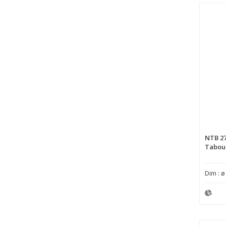
NTB 2
Tabour
Dim : ø