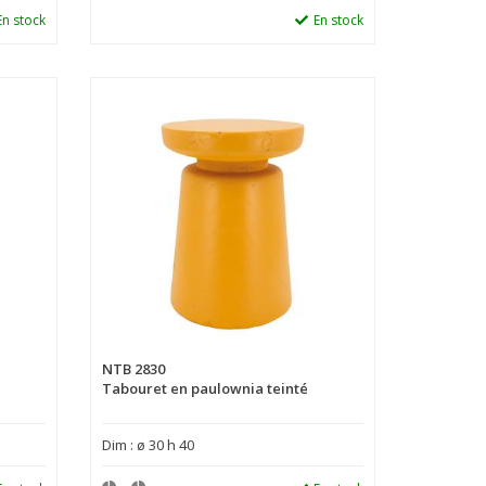
En stock
En stock
NTB 2830
Tabouret en paulownia teinté
Dim : ø 30 h 40