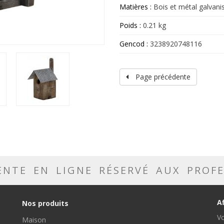
Matières :
Bois et métal galvani
Poids :
0.21 kg
Gencod :
3238920748116
Page précédente
ENTE EN LIGNE RÉSERVÉ AUX PROF
A
Nos produits
Vo
Maison