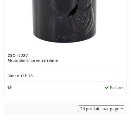
DBO 4700 V
Photophore en verre teinté
Dim : ø 13 h 16
En stock