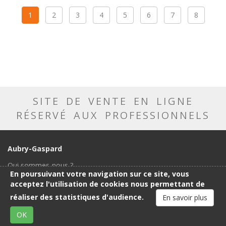
1
2
3
4
5
6
7
8
SITE DE VENTE EN LIGNE
RÉSERVÉ AUX PROFESSIONNELS
Aubry-Gaspard
Qui sommes-nous ?
En poursuivant votre navigation sur ce site, vous
Notre métier
acceptez l'utilisation de cookies nous permettant de
Catalogue
réaliser des statistiques d'audience.
En savoir plus
Notre showroom
Conditions générales de vente
OK
Contact