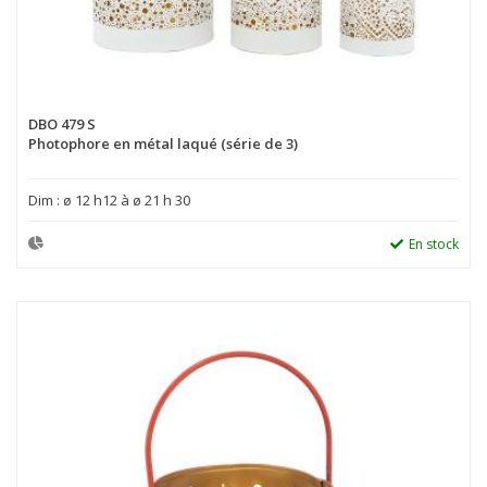
DBO 479 S
Photophore en métal laqué (série de 3)
Dim : ø 12 h12 à ø 21 h 30
En stock