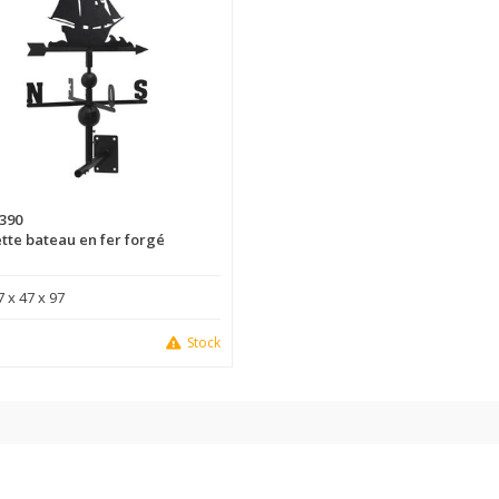
390
tte bateau en fer forgé
7 x 47 x 97
Stock