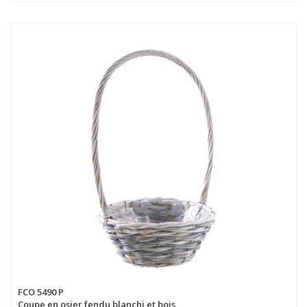
FCO 5490 P
Coupe en osier fendu blanchi et bois