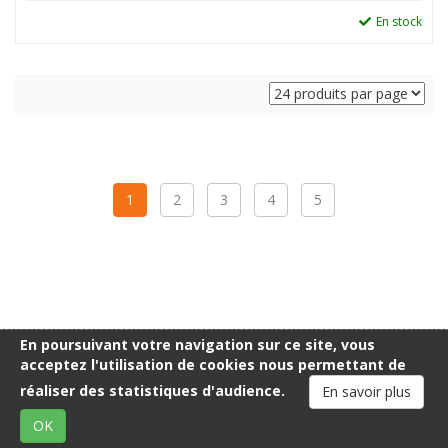
En stock
1
2
3
4
5
En poursuivant votre navigation sur ce site, vous
acceptez l'utilisation de cookies nous permettant de
SITE DE VENTE EN LIGNE
réaliser des statistiques d'audience.
En savoir plus
RÉSERVÉ AUX PROFESSIONNELS
OK