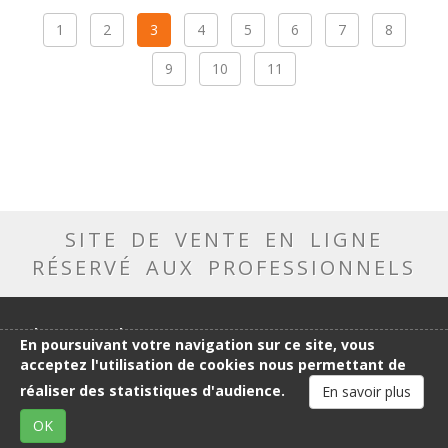
1
2
3
4
5
6
7
8
9
10
11
SITE DE VENTE EN LIGNE
RÉSERVÉ AUX PROFESSIONNELS
Aubry-Gaspard
En poursuivant votre navigation sur ce site, vous
acceptez l'utilisation de cookies nous permettant de
Qui sommes-nous ?
Notre métier
réaliser des statistiques d'audience.
En savoir plus
Catalogue
OK
Notre showroom