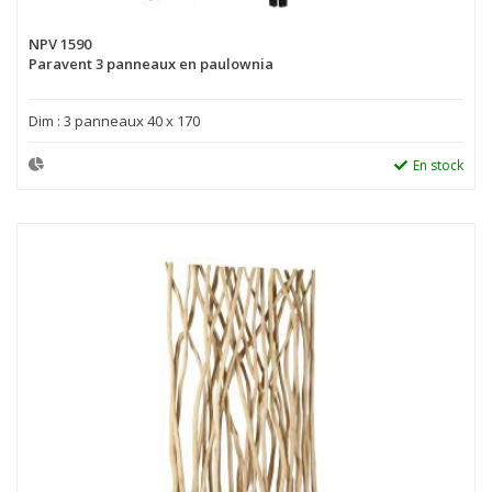
NPV 1590
Paravent 3 panneaux en paulownia
Dim : 3 panneaux 40 x 170
En stock