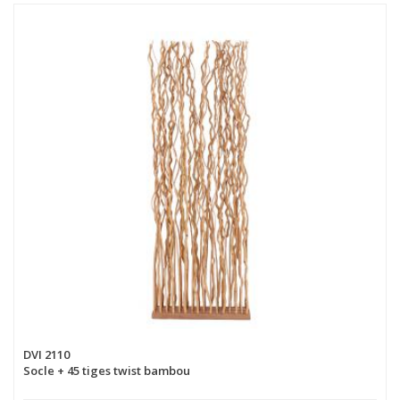
DVI 2110
Socle + 45 tiges twist bambou