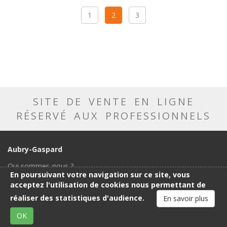
1
2
3
SITE DE VENTE EN LIGNE
RÉSERVÉ AUX PROFESSIONNELS
Aubry-Gaspard
Qui sommes-nous ?
En poursuivant votre navigation sur ce site, vous
Notre métier
acceptez l'utilisation de cookies nous permettant de
Catalogue
réaliser des statistiques d'audience.
En savoir plus
Notre showroom
Conditions générales de vente
OK
Contact