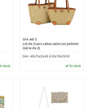
SFA 441 S
Lot de 2 sacs cabas salars en palmier
(série de 2)
Dim : 40x15x24-45 à 50x19x29-50
En stock
En stock