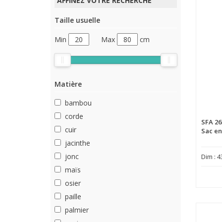
AFFINEZ VOTRE RECHERCHE
Taille usuelle
Min
Max
cm
Matière
bambou
corde
SFA 26
cuir
Sac en
jacinthe
jonc
Dim : 4
maïs
osier
paille
palmier