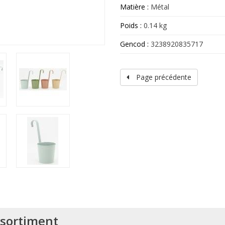
Matière :
Métal
Poids :
0.14 kg
Gencod :
3238920835717
Page précédente
assortiment