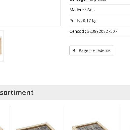
Matière :
Bois
Poids :
0.17 kg
Gencod :
3238920827507
Page précédente
assortiment