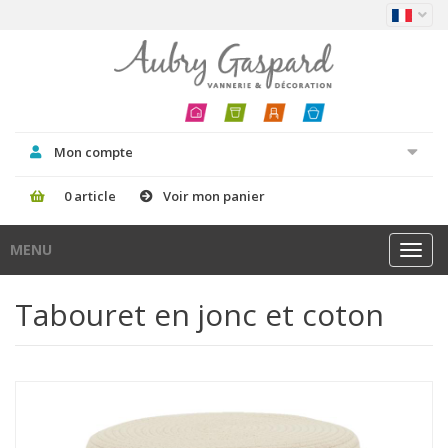
Mon compte
0 article
Voir mon panier
MENU
Toggl
navig
Tabouret en jonc et coton