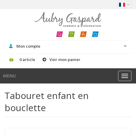
Mon compte
0 article
Voir mon panier
MENU
Toggl
navig
Tabouret enfant en
bouclette